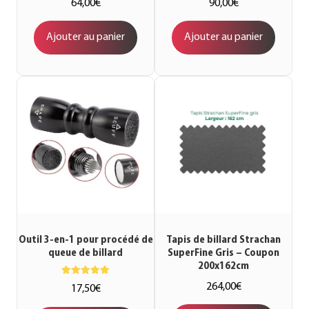
64,00
€
90,00
€
Ajouter au panier
Ajouter au panier
Outil 3-en-1 pour procédé de
Tapis de billard Strachan
queue de billard
SuperFine Gris – Coupon
200x162cm
Note
264,00
€
17,50
€
5.00
sur 5