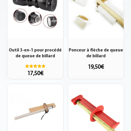
Outil 3-en-1 pour procédé
Ponceur à flèche de queue
de queue de billard
de billard
19,50
€
Note
17,50
€
5.00
sur 5