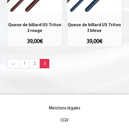
Queue de billard US Triton
Queue de billard US Triton
2 rouge
3 bleue
39,00
€
39,00
€
←
1
2
3
Mentions légales
CGV