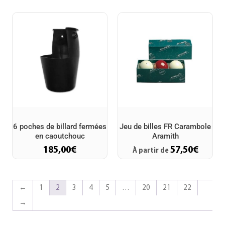
6 poches de billard fermées
Jeu de billes FR Carambole
en caoutchouc
Aramith
185,00
€
57,50
€
À partir de
←
1
2
3
4
5
…
20
21
22
→