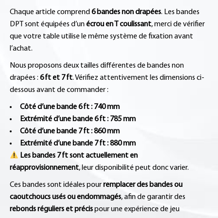
Chaque article comprend
6 bandes non drapées
. Les bandes
DPT sont équipées d’un
écrou en T coulissant
, merci de vérifier
que votre table utilise le même système de fixation avant
l’achat.
Nous proposons deux tailles différentes de bandes non
drapées :
6 ft et 7 ft
. Vérifiez attentivement les dimensions ci-
dessous avant de commander :
Côté d’une bande 6 ft : 740 mm
Extrémité d’une bande 6 ft : 785 mm
Côté d’une bande 7 ft : 860 mm
Extrémité d’une bande 7 ft : 880 mm
Les bandes 7 ft sont actuellement en
réapprovisionnement
, leur disponibilité peut donc varier.
Ces bandes sont idéales pour
remplacer des bandes ou
caoutchoucs usés ou endommagés
, afin de garantir des
rebonds réguliers et précis
pour une expérience de jeu