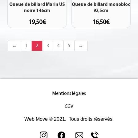
Queue de billard Marin US
Queue de billard monobloc
noire 146cm
92,5cm
19,50
€
16,50
€
←
1
2
3
4
5
→
Mentions légales
CGV
Web Move © 2021. Tous droits réservés.