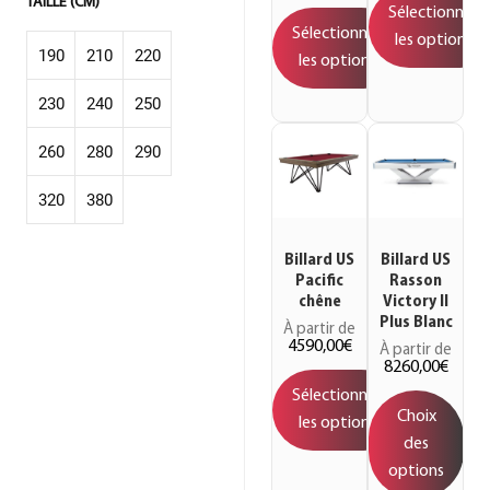
TAILLE (CM)
Sélectionner
Sélectionner
les options
190
210
220
les options
230
240
250
cm
cm
cm
260
280
290
cm
cm
cm
320
380
cm
cm
cm
cm
cm
Billard US
Billard US
Pacific
Rasson
chêne
Victory II
Plus Blanc
À partir de
4590,00
€
À partir de
8260,00
€
Sélectionner
Choix
les options
des
options