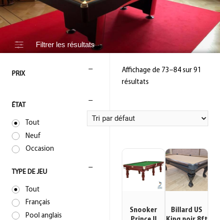
Filtrer les résultats
Affichage de 73–84 sur 91
PRIX
résultats
ÉTAT
Tout
Neuf
Occasion
TYPE DE JEU
Tout
Français
Snooker
Billard US
Pool anglais
Prince II
King noir 8ft