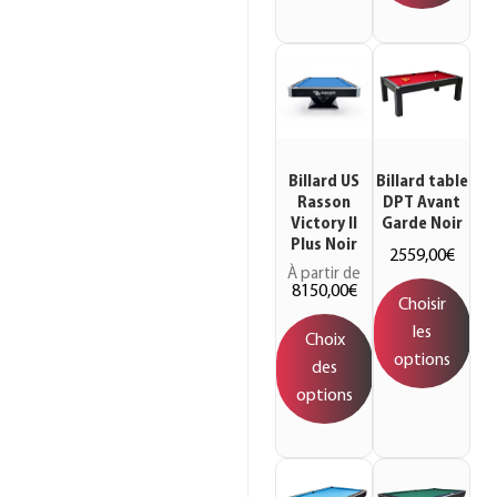
Billard US
Billard table
Rasson
DPT Avant
Victory II
Garde Noir
Plus Noir
2559,00
€
À partir de
8150,00
€
Choisir
les
Choix
options
des
options