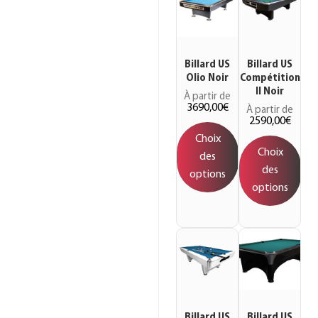
Billard US
Billard US
Olio Noir
Compétition
II Noir
À partir de
3690,00
€
À partir de
2590,00
€
Choix
Choix
des
des
options
options
Billard US
Billard US