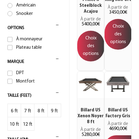
Américain
Steelblock
À partir de
Acajou
3450,00
€
Snooker
À partir de
5400,00
€
Choix
OPTIONS
des
Choix
À monnayeur
options
des
Plateau table
options
MARQUE
DPT
Montfort
TAILLE (FEET)
Billard US
Billard US
6 ft
7 ft
8 ft
9 ft
Xenon Noyer
Factory Gris
8 ft
10 ft
12 ft
À partir de
4690,00
€
À partir de
5280,00
€