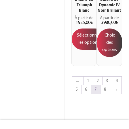
Triumph
Dynamic IV
Blanc
Noir Brillant
À partir de
À partir de
1925,00
€
3980,00
€
Sélectionner
Choix
les options
des
options
←
1
2
3
4
5
6
7
8
→