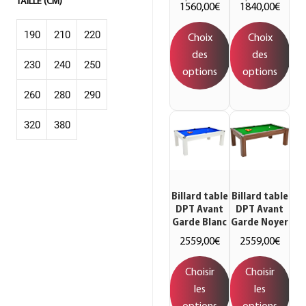
TAILLE (CM)
1560,00
€
1840,00
€
190
210
220
Choix
Choix
des
des
230
240
250
cm
cm
cm
options
options
260
280
290
cm
cm
cm
320
380
cm
cm
cm
cm
cm
Billard table
Billard table
DPT Avant
DPT Avant
Garde Blanc
Garde Noyer
2559,00
€
2559,00
€
Choisir
Choisir
les
les