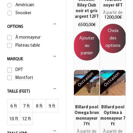
Américain
Riley Club
noyer 6FT
noir et gris
À partir de
Snooker
argent 12FT
1200,00
€
6500,00
€
OPTIONS
Choix
À monnayeur
Ajouter
des
Plateau table
au
options
panier
MARQUE
DPT
Occcasion
Occcasion
Montfort
TAILLE (FEET)
6 ft
7 ft
8 ft
9 ft
Billard pool
Billard pool
Omega brun
Optima à
10 ft
12 ft
monnayeur
monnayeur 7
7ft
ft
À partir de
À partir de