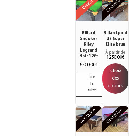
Occcasion
Vendu
Billard
Billard pool
Snooker
US Super
Riley
Elite brun
Legrand
À partir de
Noir 12ft
1250,00
€
6500,00
€
Choix
Lire
des
la
options
suite
Occcasion
Occcasion