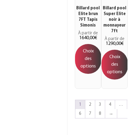
Billard pool
Billard pool
Elite brun
Super Elite
7FT Tapis
noir à
Simonis
monnayeur
7ft
À partir de
1640,00
€
À partir de
1290,00
€
Choix
Choix
des
des
options
options
1
2
3
4
…
6
7
8
→