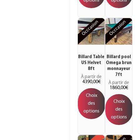
options
options
Occcasion
Occcasion
Billard Table
Billard pool
US Helvet
Omega brun
8ft
monnayeur
7ft
À partir de
4390,00
€
À partir de
1860,00
€
Choix
Choix
des
des
options
options