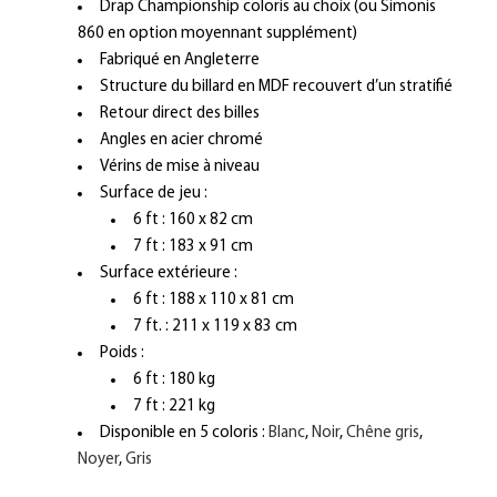
Drap Championship coloris au choix (ou Simonis
860 en option moyennant supplément)
Fabriqué en Angleterre
Structure du billard en MDF recouvert d’un stratifié
Retour direct des billes
Angles en acier chromé
Vérins de mise à niveau
Surface de jeu :
6 ft : 160 x 82 cm
7 ft : 183 x 91 cm
Surface extérieure :
6 ft : 188 x 110 x 81 cm
7 ft. : 211 x 119 x 83 cm
Poids :
6 ft : 180 kg
7 ft : 221 kg
Disponible en 5 coloris :
Blanc
,
Noir
,
Chêne gris
,
Noyer
,
Gris