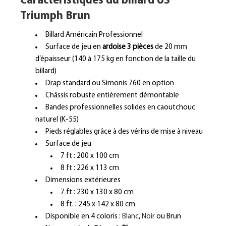
Caractéristiques du billard US
Triumph Brun
Billard Américain Professionnel
Surface de jeu en
ardoise 3 pièces
de 20 mm
d’épaisseur (140 à 175 kg en fonction de la taille du
billard)
Drap standard ou Simonis 760 en option
Châssis robuste entièrement démontable
Bandes professionnelles solides en caoutchouc
naturel (K-55)
Pieds réglables grâce à des vérins de mise à niveau
Surface de jeu
7 ft : 200 x 100 cm
8 ft : 226 x 113 cm
Dimensions extérieures
7 ft : 230 x 130 x 80 cm
8 ft. : 245 x 142 x 80 cm
Disponible en 4 coloris :
Blanc
,
Noir
ou Brun