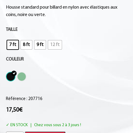
Housse standard pour billard en nylon avec élastiques aux
coins, noire ou verte.
TAILLE
7 ft
8 ft
9 ft
12 ft
COULEUR
Référence : 207716
17,50
€
EN STOCK